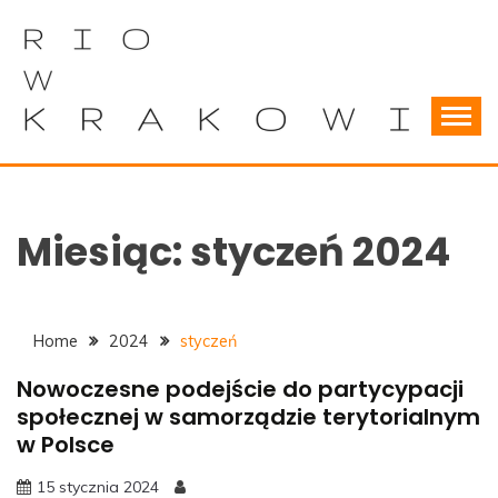
Skip
to
content
Wszystko o samorządach terytorialnych
RIOWKRAKOWIE
Miesiąc:
styczeń 2024
Home
2024
styczeń
Nowoczesne podejście do partycypacji
społecznej w samorządzie terytorialnym
w Polsce
15 stycznia 2024