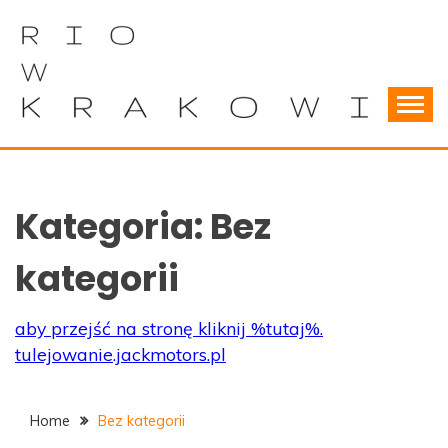
Skip
to
content
Wszystko o samorządach terytorialnych
RIOWKRAKOWIE
Kategoria:
Bez
kategorii
aby przejść na stronę kliknij %tutaj%.
tulejowanie.jackmotors.pl
Home
Bez kategorii