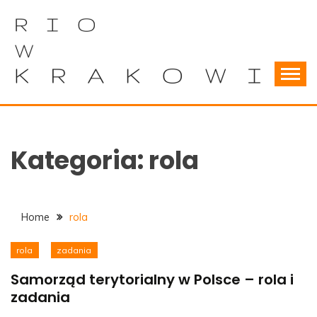
Skip
to
content
Wszystko o samorządach terytorialnych
RIOWKRAKOWIE
Kategoria:
rola
Home
rola
rola
zadania
Samorząd terytorialny w Polsce – rola i
zadania