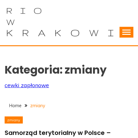
Skip
to
content
Wszystko o samorządach terytorialnych
RIOWKRAKOWIE
Kategoria:
zmiany
cewki zapłonowe
Home
zmiany
zmiany
Samorząd terytorialny w Polsce –