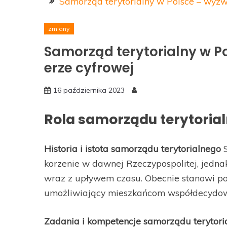
Samorząd terytorialny w Polsce – wyzw
zmiany
Samorząd terytorialny w P
erze cyfrowej
16 października 2023
Rola samorządu terytoria
Historia i istota samorządu terytorialnego
S
korzenie w dawnej Rzeczypospolitej, jednak
wraz z upływem czasu. Obecnie stanowi po
umożliwiający mieszkańcom współdecydowa
Zadania i kompetencje samorządu terytori