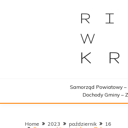
Skip
to
content
Wszystko o samorządach terytorialnych
RIOWKRAKO
Samorząd Powiatowy – 
Dochody Gminy – Z
Home
2023
październik
16