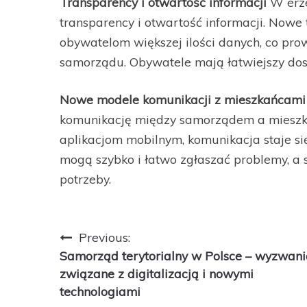
Transparency i otwartość informacji
W erze
transparency i otwartość informacji. Nowe
obywatelom większej ilości danych, co prow
samorządu. Obywatele mają łatwiejszy dos
Nowe modele komunikacji z mieszkańcami
komunikację między samorządem a mieszka
aplikacjom mobilnym, komunikacja staje si
mogą szybko i łatwo zgłaszać problemy, a
potrzeby.
Nawigacja
Previous:
Samorząd terytorialny w Polsce – wyzwani
wpisu
związane z digitalizacją i nowymi
technologiami