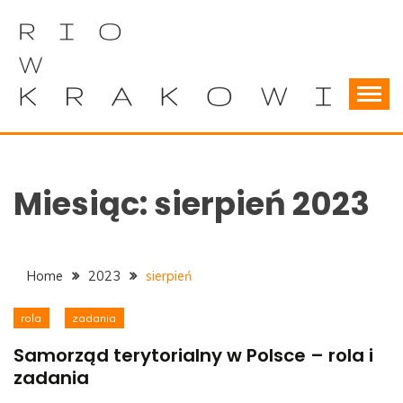
Skip
to
content
Wszystko o samorządach terytorialnych
RIOWKRAKOWIE
Miesiąc:
sierpień 2023
Home
2023
sierpień
rola
zadania
Samorząd terytorialny w Polsce – rola i
zadania