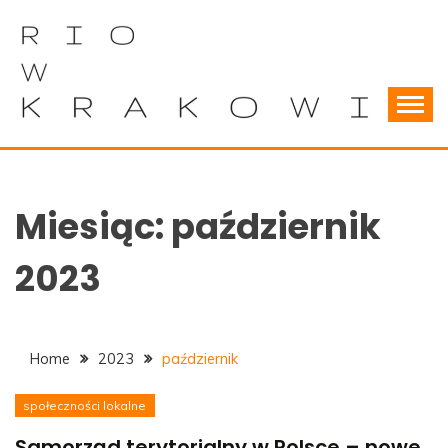
Skip
to
content
Wszystko o samorządach terytorialnych
RIOWKRAKOWIE
Miesiąc:
październik
2023
Home
2023
październik
społeczności lokalne
Samorząd terytorialny w Polsce – nowe